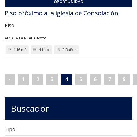
OPORTUNIDAD
Piso próximo a la iglesia de Consolación
Piso
ALCALA LA REAL Centro
146 m2
4 Hab.
2 Baños
‹
1
2
3
4
5
6
7
8
Buscador
Tipo