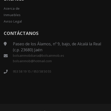
Acerca de
Inmuebles
Aviso Legal
CONTÁCTANOS
Paseo de los Álamos, nº 9, bajo, de Alcalá la Real
(c.p. 23680) Jaén
bolsainmobiliaria@bolsainmob.es
bolsainmob@hotmail.com
953 58 19 15 / 953 58 50 55