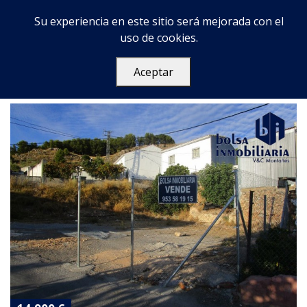
Su experiencia en este sitio será mejorada con el
uso de cookies.
‹
1
2
3
4
5
6
7
8
Aceptar