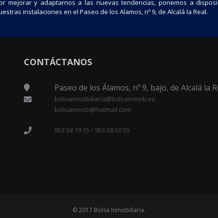
or mejorar y adaptarnos a las nuevas tendencias, ponemos a disposi
estras instalaciones en el Paseo de los Alamos, nº 9, de Alcalá la Real.
CONTÁCTANOS
Paseo de los Álamos, nº 9, bajo, de Alcalá la R
bolsainmobiliaria@bolsainmob.es
bolsainmob@hotmail.com
953 58 19 15 / 953 58 50 55
© 2017 Bolsa Inmobiliaria.