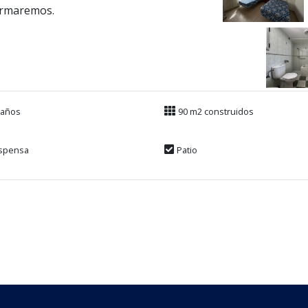
formaremos.
Baños
90 m2 construidos
spensa
Patio