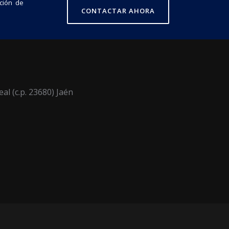
ción de
CONTACTAR AHORA
eal (c.p. 23680) Jaén