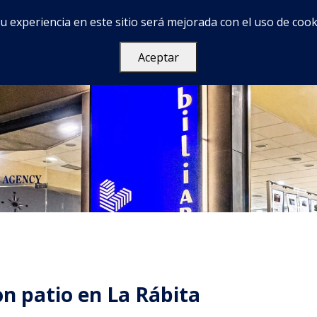
u experiencia en este sitio será mejorada con el uso de cook
Services
Acerca de
FAQ
Contacto
Aceptar
n patio en La Rábita