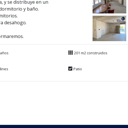
 y se distribuye en un
 dormitorio y baño.
mitorios.
ara desahogo.
formaremos.
Baños
201 m2 construidos
dines
Patio