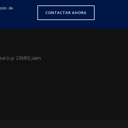
ción de
CONTACTAR AHORA
eal (c.p. 23680) Jaén