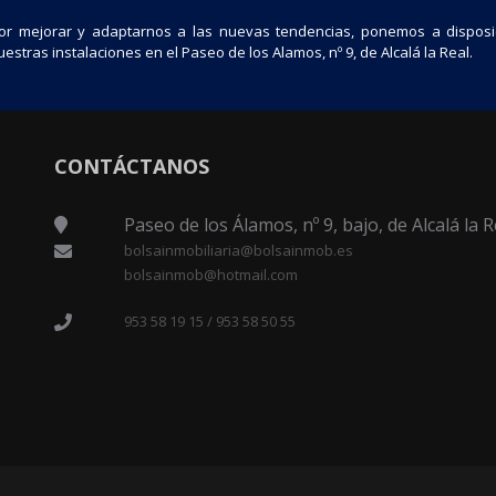
or mejorar y adaptarnos a las nuevas tendencias, ponemos a disposi
estras instalaciones en el Paseo de los Alamos, nº 9, de Alcalá la Real.
CONTÁCTANOS
Paseo de los Álamos, nº 9, bajo, de Alcalá la R
bolsainmobiliaria@bolsainmob.es
bolsainmob@hotmail.com
953 58 19 15 / 953 58 50 55