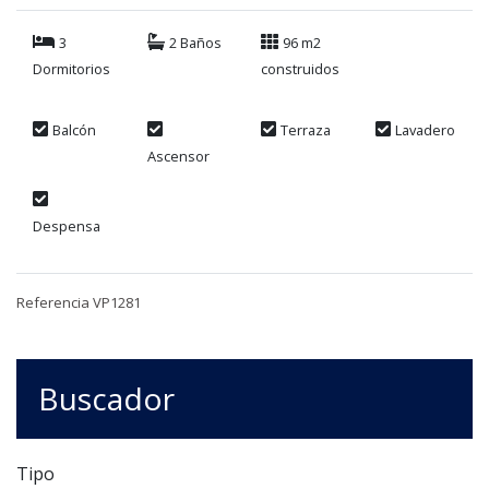
3
2 Baños
96 m2
Dormitorios
construidos
Balcón
Terraza
Lavadero
Ascensor
Despensa
Referencia VP1281
Buscador
Tipo