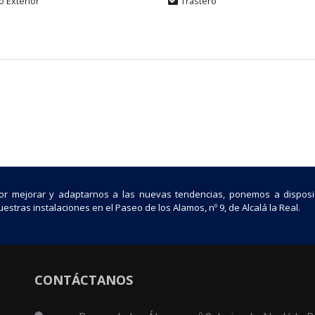
o Exterior
Trastero
or mejorar y adaptarnos a las nuevas tendencias, ponemos a disposi
estras instalaciones en el Paseo de los Alamos, nº 9, de Alcalá la Real.
CONTÁCTANOS