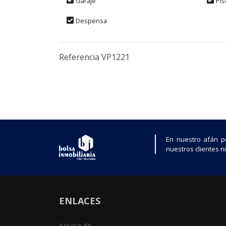
Garaje
Pis
Despensa
Referencia VP1221
En nuestro afán p
nuestros clientes nu
ENLACES
Acerca de