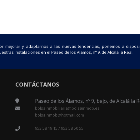
or mejorar y adaptarnos a las nuevas tendencias, ponemos a disposi
estras instalaciones en el Paseo de los Alamos, nº 9, de Alcalá la Real.
CONTÁCTANOS
Paseo de los Álamos, nº 9, bajo, de Alcalá la R
bolsainmobiliaria@bolsainmob.es
bolsainmob@hotmail.com
953 58 19 15 / 953 58 50 55