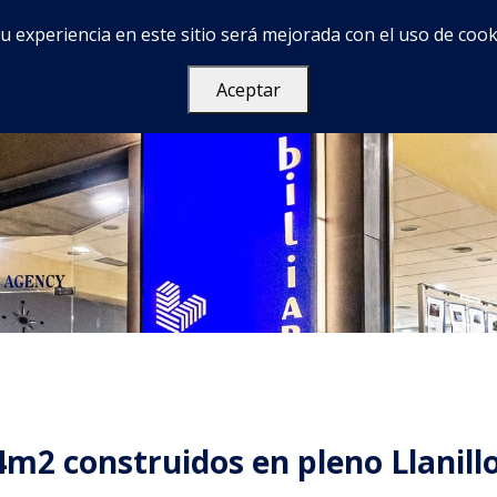
u experiencia en este sitio será mejorada con el uso de cook
Services
Acerca de
FAQ
Contacto
Aceptar
4m2 construidos en pleno Llanill