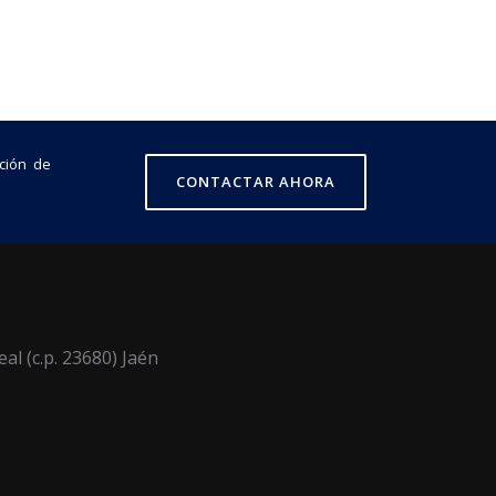
ción de
CONTACTAR AHORA
eal (c.p. 23680) Jaén