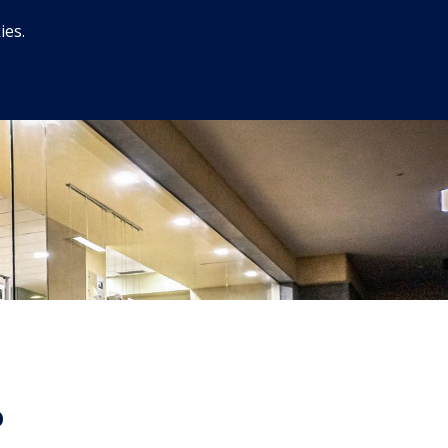
ies.
o