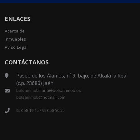
ENLACES
Acerca de
Inmuebles
Aviso Legal
CONTÁCTANOS
Paseo de los Álamos, nº 9, bajo, de Alcalá la Real
(c.p. 23680) Jaén
bolsainmobiliaria@bolsainmob.es
bolsainmob@hotmail.com
953 58 19 15 / 953 58 50 55