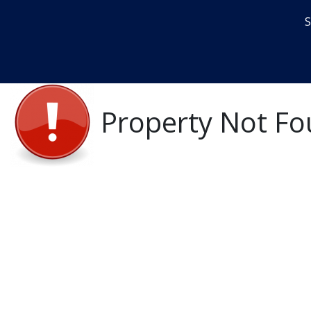
S
Inicio
En venta
Alquiler
Property Not F