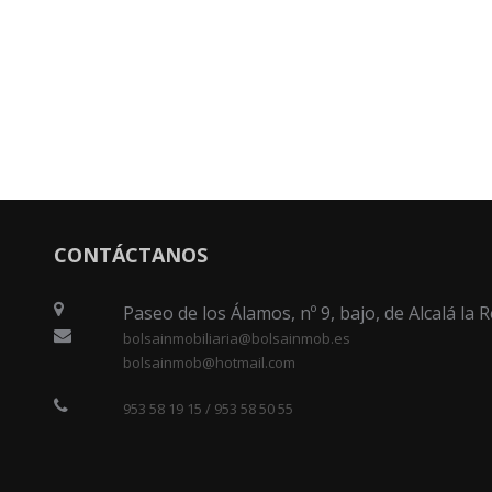
CONTÁCTANOS
Paseo de los Álamos, nº 9, bajo, de Alcalá la R
bolsainmobiliaria@bolsainmob.es
bolsainmob@hotmail.com
953 58 19 15 / 953 58 50 55