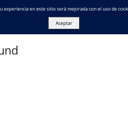
u experiencia en este sitio será mejorada con el uso de cook
Services
Acerca de
FAQ
Contacto
Aceptar
ound